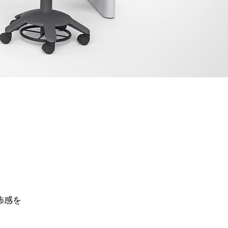
。
怖感を